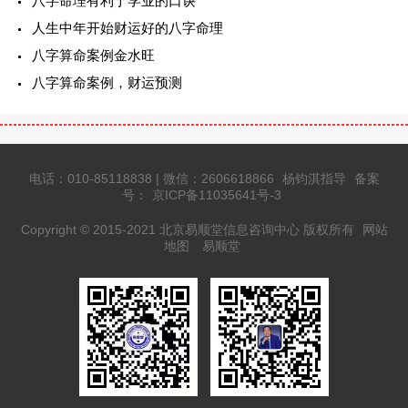
八字命理有利于学业的口诀
人生中年开始财运好的八字命理
八字算命案例金水旺
八字算命案例，财运预测
电话：010-85118838 | 微信：2606618866
杨钧淇指导
备案
号：
京ICP备11035641号-3
Copyright © 2015-2021 北京易顺堂信息咨询中心 版权所有
网站
地图
易顺堂