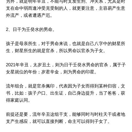
另外，就是明年辛丑，不能与时支发生刑、冲关系，尤其是时
支在命中弱而逢冲受克受制的人，就更要注意，主容易产生意
外流产，或者遭遇产厄。
2、日干为壬癸水的男命。
孩子是母亲所生，对于男命来说，也就是自己八字中的财星所
生，财星所生的就是官杀，所以男命以官杀为子女。
2021年辛丑，太岁丑土，则为日干壬癸水男命的官杀，属于子
女星就位的年份；岁君辛金，则为男命的印星。
流年组合，就是官杀佩印，代表因为子女而得到某种归宿，文
书，比如：孩子户口、出生证，自己身边提升，当了爸爸，获
得家庭认同。
前提还是要，流年辛丑这组干支，能够同时与时柱天干或者地
支产生感应，就可以直接判断，命主可以得到子女了。