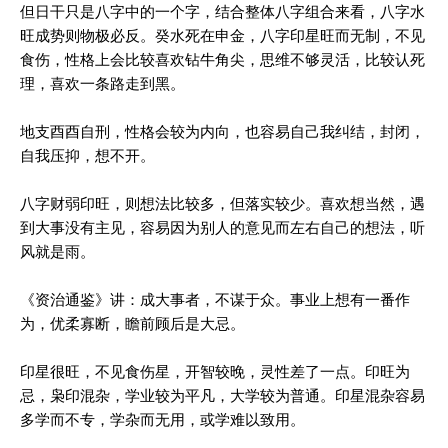
但日干只是八字中的一个字，结合整体八字组合来看，八字水
旺成势则物极必反。癸水死在申金，八字印星旺而无制，不见
食伤，性格上会比较喜欢钻牛角尖，思维不够灵活，比较认死
理，喜欢一条路走到黑。
地支酉酉自刑，性格会较为内向，也容易自己我纠结，封闭，
自我压抑，想不开。
八字财弱印旺，则想法比较多，但落实较少。喜欢想当然，遇
到大事没有主见，容易因为别人的意见而左右自己的想法，听
风就是雨。
《资治通鉴》讲：成大事者，不谋于众。事业上想有一番作
为，优柔寡断，瞻前顾后是大忌。
印星很旺，不见食伤星，开智较晚，灵性差了一点。印旺为
忌，枭印混杂，学业较为平凡，大学较为普通。印星混杂容易
多学而不专，学杂而无用，或学难以致用。