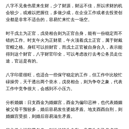
八字不见食伤星来生财，少了财源，财运不佳，所以求财的机
会较少，或难以把握住，多做少成，在企业工作或者去投资创
业都是非常不适合的，容易忙来忙去一场空。
时干戊土为正官，戊癸相合则为正官合身，能有一份稳定而不
错的工作。时支午火为正财星，午火顶着戊土正官，属于财戴
官帽之格。身旺可以担财官，而戊土正官被自身合入，表示能
得到这个财官，八字财官印全，可以考虑改行去考公务员走仕
途，官运是有的。
八字印星很旺，也适合一些保守稳定的工作，但工作中比较忙
碌操劳，天干透出两个癸水，戊癸相合，则为争夺之象，代表
工作中竞争很大，会感到不小压力。
分析婚姻：日支酉金为婚姻宫，酉金为偏印忌神，也代表婚姻
被父母干预较多，婚后容易发生婆媳矛盾。地支酉酉自刑，则
婚姻宫受损，则婚后容易滋生矛盾。