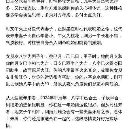
日主癸水被印星包身，则性格较为自私，凡事为自己考虑得
多，又比较固执，则对方难以感到你的关心和体谅，这种性格
要多学会换位思考，多为对方考虑，多付出点为好。
时支午火正财星代表妻子，正财星在时柱代表晚婚之命，也代
表未来妻子比自己年龄小。午火为桃花，则另一半长相不错，
气质较好。时柱被自身合入则虽晚婚但能得到婚姻。
女朋友八字为丙子年，癸巳月，己巳日，甲子时，她的月支和
你的月支巳申相合为吉，日支巳酉半合为吉，八字巳火得令阳
刃助生，故而原局火旺。你的八字最喜火来克金，故而你女朋
友非常旺你，对你的运势很有帮助。你的八字金水两旺，则可
以去制她八字中的火印，所以从喜忌角度你们是互补两旺的。
从大运流年来看，2024年甲辰年，八字甲己合土，子辰半合，
则结婚的迹象很明显，你在这一年婚姻运也很好。但从时柱来
看，地支子午相冲，则婚后难免会有一些夫妻矛盾之事。总体
上来看，你们还是很适合在一起的，这段感情要好好把握珍
惜。