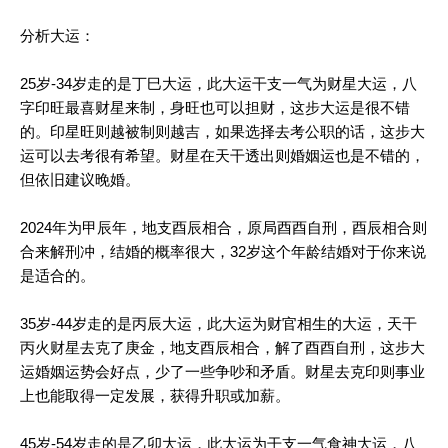
分析大运：
25岁-34岁走的是丁巳大运，此大运干支一气为财星大运，八
字印旺最喜财星来制，身旺也可以担财，这步大运是很不错
的。印星旺则越被制则越吉，如果选择去考公职的话，这步大
运可以去考很有希望。财星在天干透出则婚姻运也是不错的，
但依旧建议晚婚。
2024年为甲辰年，地支酉辰相合，原局酉酉自刑，酉辰相合则
合来解刑冲，结婚的概率很大，32岁这个年龄结婚对于你来说
是适合的。
35岁-44岁走的是丙辰大运，此大运为财官相生的大运，天干
丙火财星去克了庚金，地支酉辰相合，解了酉酉自刑，这步大
运婚姻运势会好点，少了一些争吵和矛盾。财星去克印则事业
上也能取得一定发展，获得升职或加薪。
45岁-54岁走的是乙卯大运，此大运为干支一气食神大运，八