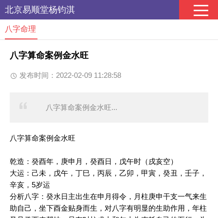
北京易顺堂杨钧淇
八字命理
八字算命案例金水旺
发布时间：2022-02-09 11:28:58
八字算命案例金水旺...
八字算命案例金水旺
乾造：癸酉年，庚申月，癸酉日，戊午时（戌亥空）
大运：己未，戊午，丁巳，丙辰，乙卯，甲寅，癸丑，壬子，
辛亥，5岁运
分析八字：癸水日主出生在申月得令，月柱庚申干支一气来生
助自己，坐下酉金贴身而生，对八字有明显的生助作用，年柱