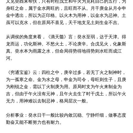
又见癸酉来帮扶，只有时柱戊土和午火为克耗自己的五行，为
身旺之命，属于金水两旺的，且旺而不从。月干庚金从月令申
金中透出，所以为正印格。以火木为用神，以金水为忌神。土
虽可以克水，但在原局不喜见，天干地支见土则生金不吉。
从调侯的角度来看，《滴天髓》言：癸水至弱，达于天津。得
龙而运，功化斯神。不愁火土，不论庚辛。合戊见火，化象斯
真。癸水本为雨露之水，但命局得势得地得势则水旺而成江
河。
《穷通宝鉴》云：四柱之中，庚辛过多，若无丁火之制神时，
为一孤寒之命。金为水之母，申金为司令，母旺则生子，且庚
为刚锐之金．需以丁火制庚为用。原局时支为午火来制金为
吉，但由于午火没有元神，且午火去生了时干戊土，所以午火
无力，用神难以去制忌神，格局层次一般。
分析事业：癸水日干一般比较内敛沉稳、宁静纤细，做事态度
勤奋又能不断努力也有耐力。