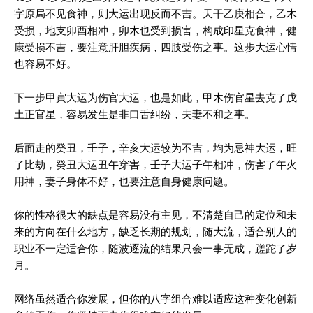
字原局不见食神，则大运出现反而不吉。天干乙庚相合，乙木
受损，地支卯酉相冲，卯木也受到损害，构成印星克食神，健
康受损不吉，要注意肝胆疾病，四肢受伤之事。这步大运心情
也容易不好。
下一步甲寅大运为伤官大运，也是如此，甲木伤官星去克了戊
土正官星，容易发生是非口舌纠纷，夫妻不和之事。
后面走的癸丑，壬子，辛亥大运较为不吉，均为忌神大运，旺
了比劫，癸丑大运丑午穿害，壬子大运子午相冲，伤害了午火
用神，妻子身体不好，也要注意自身健康问题。
你的性格很大的缺点是容易没有主见，不清楚自己的定位和未
来的方向在什么地方，缺乏长期的规划，随大流，适合别人的
职业不一定适合你，随波逐流的结果只会一事无成，蹉跎了岁
月。
网络虽然适合你发展，但你的八字组合难以适应这种变化创新