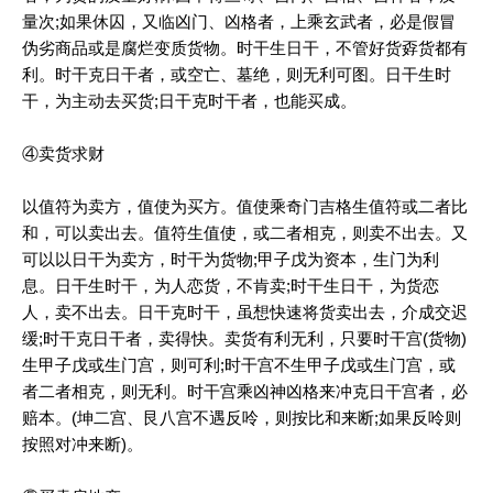
量次;如果休囚，又临凶门、凶格者，上乘玄武者，必是假冒
伪劣商品或是腐烂变质货物。时干生日干，不管好货孬货都有
利。时干克日干者，或空亡、墓绝，则无利可图。日干生时
干，为主动去买货;日干克时干者，也能买成。
④卖货求财
以值符为卖方，值使为买方。值使乘奇门吉格生值符或二者比
和，可以卖出去。值符生值使，或二者相克，则卖不出去。又
可以以日干为卖方，时干为货物;甲子戊为资本，生门为利
息。日干生时干，为人恋货，不肯卖;时干生日干，为货恋
人，卖不出去。日干克时干，虽想快速将货卖出去，介成交迟
缓;时干克日干者，卖得快。卖货有利无利，只要时干宫(货物)
生甲子戊或生门宫，则可利;时干宫不生甲子戊或生门宫，或
者二者相克，则无利。时干宫乘凶神凶格来冲克日干宫者，必
赔本。(坤二宫、艮八宫不遇反呤，则按比和来断;如果反呤则
按照对冲来断)。