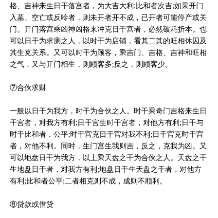
格、吉神来生日干落宫者，为大吉大利;比和者次吉;如果开门
入墓、空亡或反呤者，则未开者开不成，已开者可能停产或关
门。开门落宫乘凶神凶格来冲克日干宫者，必然破耗折本。也
可以日干为求测之人，以时干为店铺，看其二其的旺相休囚及
其生克关系。又可以时干为顾客，乘吉门、吉格、吉神和旺相
之气，又与开门相生，则顾客多;反之，则顾客少。
⑦合伙求财
一般以日干为我方，时干为合伙之人。时干乘奇门吉格来生日
干宫者，对我方有利;日干宫生时干宫者，对他方有利;日干与
时干比和者，公平;时干宫克日干宫对我不利;日干宫克时干宫
者，对他不利。同时，生门宫生我则吉，反之，克我为凶。又
可以地盘日干为我方，以上乘天盘之干为合伙之人。天盘之干
生地盘日干者，对我方有利;地盘日干生天盘之干者，对他方
有利;比和者公平;二者相克则不成，成则不顺利。
⑧贷款或借贷