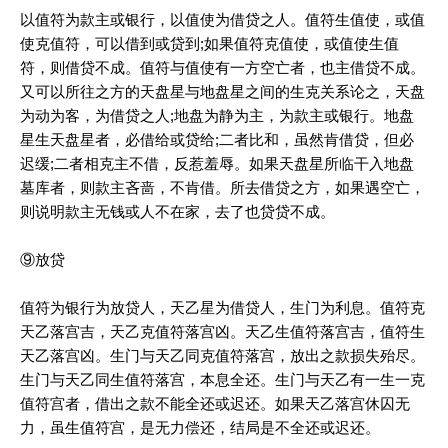
以值符为款主或银行，以值使为借贷之人。值符生值使，或值
使克值符，可以借到或贷到;如果值符克值使，或值使生值
符，则借贷不成。值符与值使有一方空亡者，也主借贷不成。
又可以所往之方的天盘星与地盘星之间的生克关系论之，天盘
为动为客，为借贷之人;地盘为静为主，为款主或银行。地盘
星生天盘星者，必借给或贷给;二者比和，虽然肯借贷，但必
迟缓;二者相克主不借，反惹羞辱。如果天盘星所临干入地盘
墓库者，则款主吝啬，不肯借。所去借贷之方，如果遇空亡，
则说明款主无钱或人不在家，去了也贷贷不成。
⑨放贷
值符为银行为放贷人，天乙星为借贷人，生门为利息。值符克
天乙落宫吉，天乙克值符落宫凶。天乙生值符落宫吉，值符生
天乙落宫凶。生门与天乙同克值符落宫，放出之款损失殆尽。
生门与天乙同生值符落宫，本息全还。生门与天乙有一生一克
值符宫者，借出之款不能全还或迟还。如果天乙落宫休囚无
力，虽生值符宫，是无力偿还，结局是不全还或迟还。