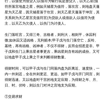
行，以值使为借贷人;以值符为银行或是放贷人，以天乙星(值
符所落宫地盘之星，例如天辅星为值符，落坎宫，则地盘天蓬
星为天乙星，因天辅星落于坎宫，则天乙星天蓬落于坤宫，其
关系则为天乙星宫克值符宫)为贷款人或借款人;以值符为债
主，以天乙为欠债人，以伤门为讨债人。
生门落旺宫，又得三奇、吉格者，则利大，相则平，休囚利
微;如休囚又适凶格，无利赔本;甲子戊与生门落空亡，反呤、
墓绝，再有凶格、凶神者，不仅不得财，反而会招惹是非。甲
子戊和生门上乘吉星者事更吉，乘凶星则含有凶的成份。又可
以地盘甲子戊上乘之干来判断得财数量。
得财时间，可以甲子戊与生门同落内盘为距离近、速度快，一
内一外则迟，全在外则更迟、更远。如甲子戊与开门同宫，则
得财迅速。又以地盘时干宫的地支定应期，为得财之年、月、
日、时。伏呤，则以生门对冲之宫地支为应期。
①交易求财