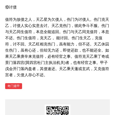
⑩讨债
值符为放债之人，天乙星为欠债人，伤门为讨债人。伤门克天
乙，讨债人实心实意去讨。天乙克伤门，彼此争斗不服。伤门
与天乙同生值符，本息全能追回。伤门与天乙同克值符，本息
不还。伤门生值符，克天乙， 能讨回。伤门生天乙，克值
符，讨不回。天乙旺相克伤门，虽有能力，但不还。天乙休囚
生伤门，虽有心还，但却无力还，即使还款，也不能还全。如
果天乙乘庚辛来克值符，必有经官之事。值符克天乙乘丁奇或
景门落四宫(巽四宫杜门主执法机关)者，也有经官之事。甲子
戊会开门落内盘者，其债速还。天乙乘天蓬或玄武，又克值符
宫者，欠债人存心不还。
奇门遁甲