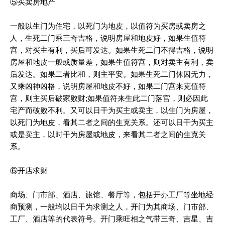
⑤买卖房地产
一般以生门为住宅，以死门为地皮，以值符为买房或卖房之
人，生死二门乘三奇吉格，说明房屋和地皮好，如果生值符
宫，对买主有利，买后可发达。如果生死二门不得吉格，说明
房屋和地皮一般或质量差，如果生值符宫，则对卖主有利，卖
后发达。如果二者比和，则主平安。如果生死二门休囚无力，
又乘凶神凶格，说明房屋和地皮不好，如果二门宫来克值符
宫，则主买后破家败财;如果值符来生此二门落宫，则必因此
宅产而破败不利。又可以日干为买主或卖主，以生门为房屋，
以死门为地皮，看其二者之间的生克关系。还可以日干为买主
或是卖主，以时干为房屋或地皮，来看其二者之间的生克关
系。
⑥开店求财
商场、门市部、酒店、旅馆、餐厅等，包括开办工厂等坐地经
商预测，一般均以日干为求测之人，开门为其商场、门市部、
工厂、酒店等的代表符号。开门乘旺相之气带三奇、吉星、吉