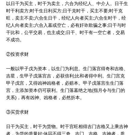
以日干为买主，时干为卖主，六合为经纪人、中介人。日干生
时干利卖方;时干生日利买方;日干克时干，买主不要;时干克
旺，卖主不卖;六合生日干，经纪人向者买主;六合生时干，经
纪人向者卖主;六合入墓或空亡，必有奸诈欺骗之事;日干与时
干比和，公平交易，也主成交;日干、时干有一空亡者，交易
不成功。
②投资求财
一般以甲子戊为资本，以生门为利息。生门落宫得奇和吉格、
吉星，生甲子戊落宫吉，必获倍利;比和者得中利。生门宫克
甲子戊宫，又得凶神凶格者，必赔本。甲子戊落宫生生门落
宫，主添加资本仍可获利。生门落墓绝之地(指月令与生门的
关系)，再有凶神、凶格者，必然折本。
③买货求财
日干为买主，时干为货物。时干宫旺相得吉门吉格又上乘吉神
者，为货的质量好;休囚不得三奇、吉门、吉格、吉神者，质